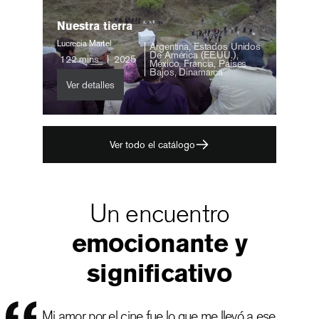
Nuestra tierra
Lucrecia Martel
Argentina, Estados Unidos
De América (EE.UU.),
122
mins
2025
México, Francia, Países
Bajos, Dinamarca
Ver detalles
Ver todo el catálogo
Un encuentro
emocionante y
significativo
Mi amor por el cine fue lo que me llevó a ese