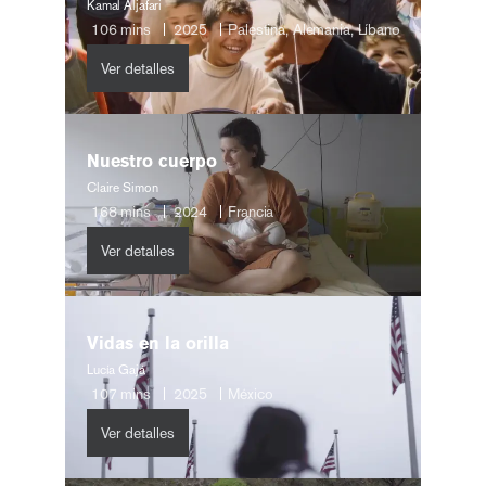
Kamal Aljafari
106
mins
2025
Palestina, Alemania, Líbano
Ver detalles
Nuestro cuerpo
Claire Simon
168
mins
2024
Francia
Ver detalles
Vidas en la orilla
Lucía Gajá
107
mins
2025
México
Ver detalles