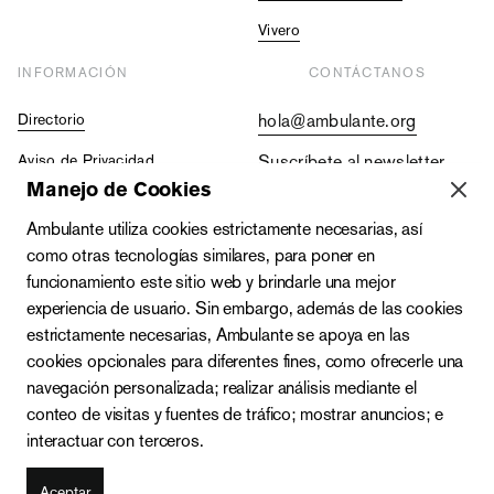
Vivero
INFORMACIÓN
CONTÁCTANOS
Directorio
hola@ambulante.org
Aviso de Privacidad
Suscríbete al newsletter
Manejo de Cookies
Contraloría Social
+52 (55) 5511 5073
Ambulante utiliza cookies estrictamente necesarias, así
Vacantes
+52 (55) 4333 2019
como otras tecnologías similares, para poner en
funcionamiento este sitio web y brindarle una mejor
experiencia de usuario. Sin embargo, además de las cookies
estrictamente necesarias, Ambulante se apoya en las
cookies opcionales para diferentes fines, como ofrecerle una
navegación personalizada; realizar análisis mediante el
conteo de visitas y fuentes de tráfico; mostrar anuncios; e
interactuar con terceros.
Zacatecas 142-A, Roma Norte, Cuauhtémoc, C.P. 06700,
Ciudad de México
Aceptar