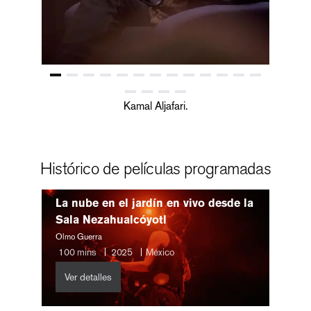
Kamal Aljafari.
Histórico de películas programadas
La nube en el jardín en vivo desde la
Sala Nezahualcóyotl
Olmo Guerra
100
mins
2025
México
Ver detalles