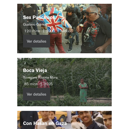
Sex Panchitos
Gustavo Gamou
120
mins
2025
México
Ver detalles
Boca Vieja
Yovegami Ascona Mora
85
mins
2025
Ver detalles
Con Hasan en Gaza