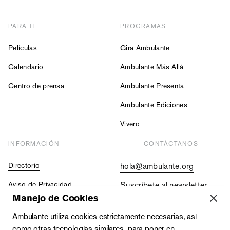
PARA TI
PROGRAMAS
Películas
Gira Ambulante
Calendario
Ambulante Más Allá
Centro de prensa
Ambulante Presenta
Ambulante Ediciones
Vivero
INFORMACIÓN
CONTÁCTANOS
Directorio
hola@ambulante.org
Aviso de Privacidad
Suscríbete al newsletter
Manejo de Cookies
Contraloría Social
+52 (55) 5511 5073
Ambulante utiliza cookies estrictamente necesarias, así
Vacantes
+52 (55) 4333 2019
como otras tecnologías similares, para poner en