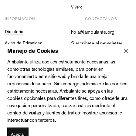
Vivero
INFORMACIÓN
CONTÁCTANOS
Directorio
hola@ambulante.org
Aviso de Privacidad
Suscríbete al newsletter
Manejo de Cookies
Contraloría Social
+52 (55) 5511 5073
Ambulante utiliza cookies estrictamente necesarias, así
Vacantes
+52 (55) 4333 2019
como otras tecnologías similares, para poner en
funcionamiento este sitio web y brindarle una mejor
experiencia de usuario. Sin embargo, además de las cookies
estrictamente necesarias, Ambulante se apoya en las
cookies opcionales para diferentes fines, como ofrecerle una
navegación personalizada; realizar análisis mediante el
conteo de visitas y fuentes de tráfico; mostrar anuncios; e
interactuar con terceros.
Zacatecas 142-A, Roma Norte, Cuauhtémoc, C.P. 06700,
Ciudad de México
Aceptar