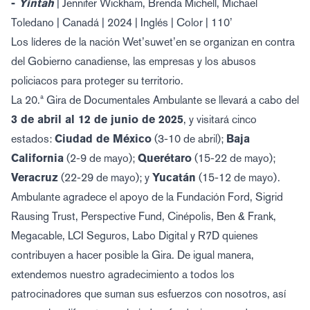
-
Yintah
| Jennifer Wickham, Brenda Michell, Michael
Toledano | Canadá | 2024 | Inglés | Color | 110’
Los líderes de la nación Wet’suwet’en se organizan en contra
del Gobierno canadiense, las empresas y los abusos
policiacos para proteger su territorio.
La 20.ª Gira de Documentales Ambulante se llevará a cabo del
3 de abril al 12 de junio de 2025
, y visitará cinco
estados:
Ciudad de México
(3-10 de abril);
Baja
California
(2-9 de mayo);
Querétaro
(15-22 de mayo);
Veracruz
(22-29 de mayo); y
Yucatán
(15-12 de mayo).
Ambulante agradece el apoyo de la Fundación Ford, Sigrid
Rausing Trust, Perspective Fund, Cinépolis, Ben & Frank,
Megacable, LCI Seguros, Labo Digital y R7D quienes
contribuyen a hacer posible la Gira. De igual manera,
extendemos nuestro agradecimiento a todos los
patrocinadores que suman sus esfuerzos con nosotros, así