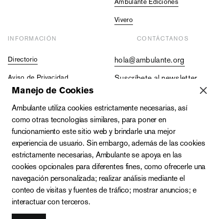
Ambulante Ediciones
Vivero
INFORMACIÓN
CONTÁCTANOS
Directorio
hola@ambulante.org
Aviso de Privacidad
Suscríbete al newsletter
Manejo de Cookies
Contraloría Social
+52 (55) 5511 5073
Ambulante utiliza cookies estrictamente necesarias, así
Vacantes
+52 (55) 4333 2019
como otras tecnologías similares, para poner en
funcionamiento este sitio web y brindarle una mejor
experiencia de usuario. Sin embargo, además de las cookies
estrictamente necesarias, Ambulante se apoya en las
cookies opcionales para diferentes fines, como ofrecerle una
navegación personalizada; realizar análisis mediante el
conteo de visitas y fuentes de tráfico; mostrar anuncios; e
interactuar con terceros.
Zacatecas 142-A, Roma Norte, Cuauhtémoc, C.P. 06700,
Ciudad de México