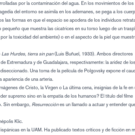
rolladas por la contaminación del agua. En los movimientos de los
tragedia del entorno se asimila en los ademanes, se pega a los cuer
s las formas en que el espacio se apodera de los individuos retra
o pequeño que muestra las cicatrices en su torso luego de un trasp
or la toxicidad del ambiente) o en el aspecto de la piel que muestr
e
Las Hurdes, tierra sin pan
(Luis Buñuel, 1933). Ambos directores
 de Extremadura y de Guadalajara, respectivamente: la aridez de lo
 diseccionado. Una toma de la película de Polgovsky expone el cau
a apariencia de una arteria.
ágenes de Cristo, la Virgen o La última cena, insignias de la fe en
r supremo sino en la empatía de los humanos? El título del filme
to. Sin embargo,
Resurrección
es un llamado a actuar y entender que
népolis Klic
.
spánicas en la UAM. Ha publicado textos críticos y de ficción en 