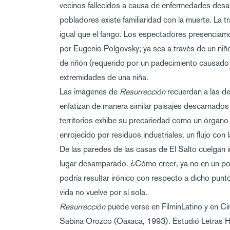
vecinos fallecidos a causa de enfermedades desar
pobladores existe familiaridad con la muerte. La 
igual que el fango. Los espectadores presenciamo
por Eugenio Polgovsky; ya sea a través de un niñ
de riñón (requerido por un padecimiento causado p
extremidades de una niña.
Las imágenes de
Resurrección
recuerdan a las d
enfatizan de manera similar paisajes descarnados
territorios exhibe su precariedad como un órgano
enrojecido por residuos industriales, un flujo con l
De las paredes de las casas de El Salto cuelgan im
lugar desamparado. ¿Cómo creer, ya no en un pode
podría resultar irónico con respecto a dicho pun
vida no vuelve por sí sola.
Resurrección
puede verse en
FilminLatino
y en
Ci
Sabina Orozco (Oaxaca, 1993). Estudió Letras Hi