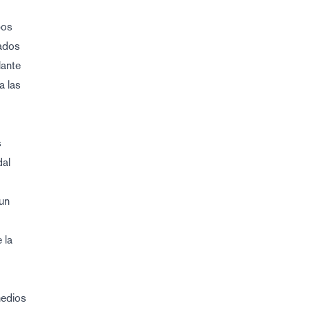
pos
tados
lante
a las
s
dal
 un
 la
medios