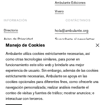
Ambulante Ediciones
Vivero
INFORMACIÓN
CONTÁCTANOS
Directorio
hola@ambulante.org
Aviso de Privacidad
Suscríbete al newsletter
Manejo de Cookies
Contraloría Social
+52 (55) 5511 5073
Ambulante utiliza cookies estrictamente necesarias, así
Vacantes
+52 (55) 4333 2019
como otras tecnologías similares, para poner en
funcionamiento este sitio web y brindarle una mejor
experiencia de usuario. Sin embargo, además de las cookies
estrictamente necesarias, Ambulante se apoya en las
cookies opcionales para diferentes fines, como ofrecerle una
navegación personalizada; realizar análisis mediante el
conteo de visitas y fuentes de tráfico; mostrar anuncios; e
interactuar con terceros.
Zacatecas 142-A, Roma Norte, Cuauhtémoc, C.P. 06700,