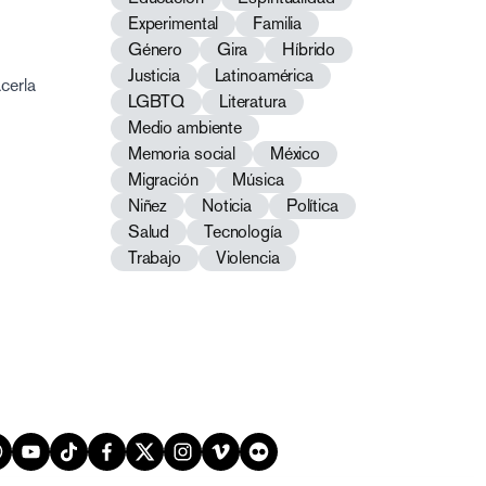
Experimental
Familia
Género
Gira
Híbrido
Justicia
Latinoamérica
cerla
LGBTQ
Literatura
Medio ambiente
Memoria social
México
Migración
Música
Niñez
Noticia
Política
Salud
Tecnología
Trabajo
Violencia