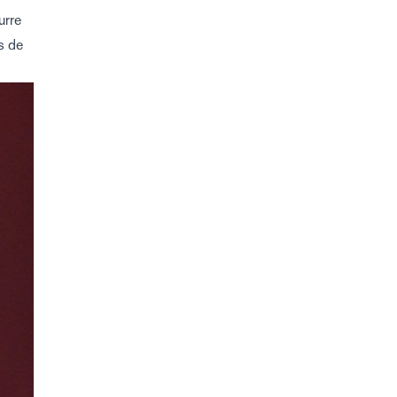
urre
s de