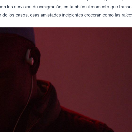
on los servicios de inmigración, es también el momento que transc
or de los casos, esas amistades incipientes crecerán como las raíce