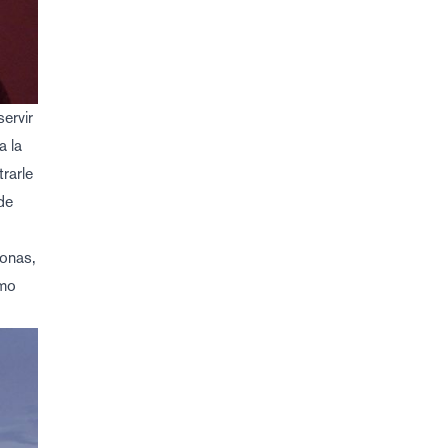
ervir
a la
rarle
de
sonas,
ómo