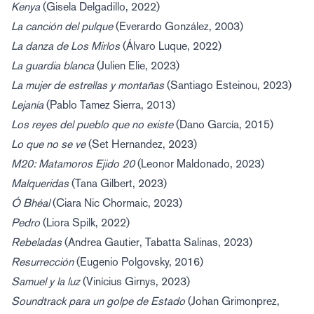
Kenya
(Gisela Delgadillo, 2022)
La canción del pulque
(Everardo González, 2003)
La danza de Los Mirlos
(Álvaro Luque, 2022)
La guardia blanca
(Julien Elie, 2023)
La mujer de estrellas y montañas
(Santiago Esteinou, 2023)
Lejanía
(Pablo Tamez Sierra, 2013)
Los reyes del pueblo que no existe
(Dano García, 2015)
Lo que no se ve
(Set Hernandez, 2023)
M20: Matamoros Ejido 20
(Leonor Maldonado, 2023)
Malqueridas
(Tana Gilbert, 2023)
Ó Bhéal
(Ciara Nic Chormaic, 2023)
Pedro
(Liora Spilk, 2022)
Rebeladas
(Andrea Gautier, Tabatta Salinas, 2023)
Resurrección
(Eugenio Polgovsky, 2016)
Samuel y la luz
(Vinícius Girnys, 2023)
Soundtrack para un golpe de Estado
(Johan Grimonprez,