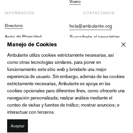
Vivero
INFORMACIÓN
CONTÁCTANOS
Directorio
hola@ambulante.org
Aviso de Privacidad
Suscríbete al newsletter
Manejo de Cookies
Contraloría Social
+52 (55) 5511 5073
Ambulante utiliza cookies estrictamente necesarias, así
Vacantes
+52 (55) 4333 2019
como otras tecnologías similares, para poner en
funcionamiento este sitio web y brindarle una mejor
experiencia de usuario. Sin embargo, además de las cookies
estrictamente necesarias, Ambulante se apoya en las
cookies opcionales para diferentes fines, como ofrecerle una
navegación personalizada; realizar análisis mediante el
conteo de visitas y fuentes de tráfico; mostrar anuncios; e
interactuar con terceros.
Zacatecas 142-A, Roma Norte, Cuauhtémoc, C.P. 06700,
Ciudad de México
Aceptar
© 2024 Ambulante. Todos los derechos reservados