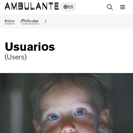
Usuarios
ES
Inicio
Pelīculas
Usuarios
(
Users
)