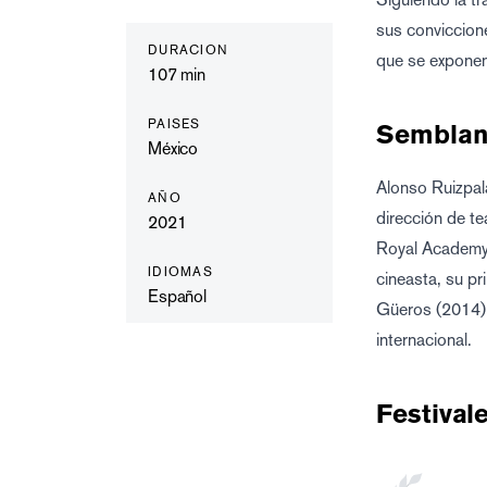
sus conviccione
DURACION
que se exponen
107
min
PAISES
Semblan
México
Alonso Ruizpal
AÑO
dirección de t
2021
Royal Academy 
IDIOMAS
cineasta, su pr
Español
Güeros (2014),
internacional.
Festival