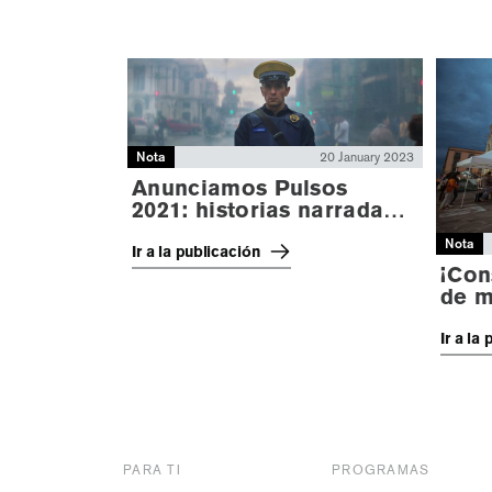
Nota
20 January 2023
Anunciamos Pulsos
2021: historias narradas
desde México
Nota
Ir a la publicación
¡Con
de m
Vera
Ir a la
PARA TI
PROGRAMAS