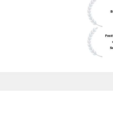
B
Festi
S