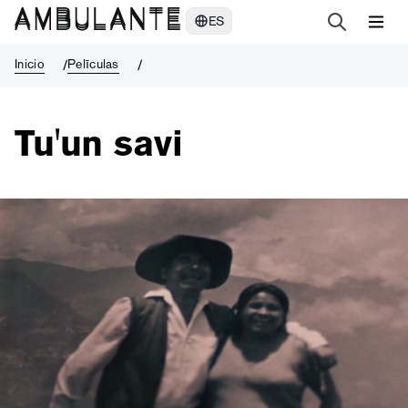
Tu'un savi
ES
Inicio
Pelīculas
Tu'un savi