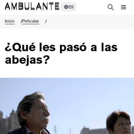
¿Qué les pasó a las abejas?
ES
Inicio
Pelīculas
¿Qué les pasó a las
abejas?