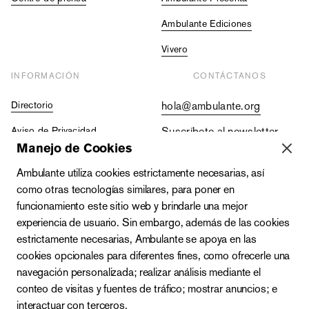
Ambulante Ediciones
Vivero
INFORMACIÓN
CONTÁCTANOS
Directorio
hola@ambulante.org
Aviso de Privacidad
Suscríbete al newsletter
Manejo de Cookies
Contraloría Social
+52 (55) 5511 5073
Ambulante utiliza cookies estrictamente necesarias, así
Vacantes
+52 (55) 4333 2019
como otras tecnologías similares, para poner en
funcionamiento este sitio web y brindarle una mejor
experiencia de usuario. Sin embargo, además de las cookies
estrictamente necesarias, Ambulante se apoya en las
cookies opcionales para diferentes fines, como ofrecerle una
navegación personalizada; realizar análisis mediante el
conteo de visitas y fuentes de tráfico; mostrar anuncios; e
interactuar con terceros.
Zacatecas 142-A, Roma Norte, Cuauhtémoc, C.P. 06700,