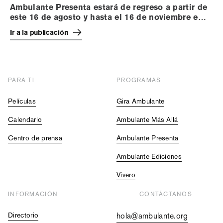
Ambulante Presenta estará de regreso a partir de
este 16 de agosto y hasta el 16 de noviembre en
más de 100 sedes a lo largo y ancho de la
Ir a la publicación
república mexicana
PARA TI
PROGRAMAS
Películas
Gira Ambulante
Calendario
Ambulante Más Allá
Centro de prensa
Ambulante Presenta
Ambulante Ediciones
Vivero
INFORMACIÓN
CONTÁCTANOS
Directorio
hola@ambulante.org