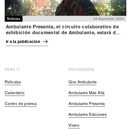
Noticias
03 September 2024
Ambulante Presenta, el circuito colaborativo de
exhibición documental de Ambulante, estará de
regreso en 24 estados de la república mexicana
Ir a la publicación
PARA TI
PROGRAMAS
Películas
Gira Ambulante
Calendario
Ambulante Más Allá
Centro de prensa
Ambulante Presenta
Ambulante Ediciones
Vivero