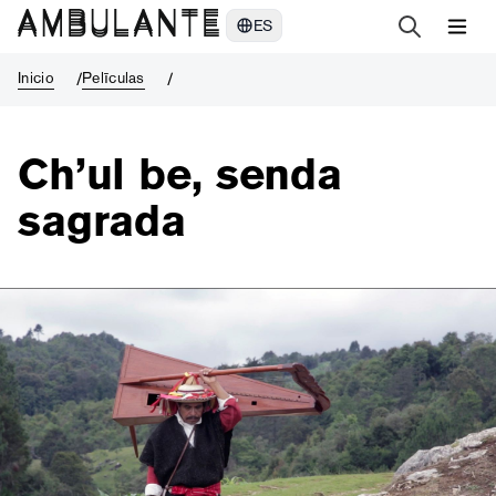
Ch’ul be, senda sagrada
ES
Inicio
Pelīculas
Ch’ul be, senda
sagrada