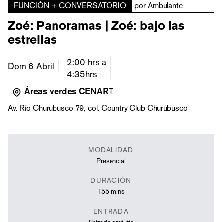
FUNCIÓN + CONVERSATORIO
por Ambulante
Zoé: Panoramas | Zoé: bajo las
estrellas
2:00
hrs a
Dom 6 Abril
4:35
hrs
Áreas verdes CENART
Av. Río Churubusco 79, col. Country Club Churubusco
MODALIDAD
Presencial
DURACIÓN
155
mins
ENTRADA